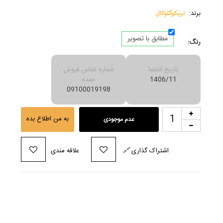
برند:
تریكوگلوكال
مطابق با تصویر
رنگ:
تاریخ انقضا
شماره تماس فروش
1406/11
عمده
09100019198
به من اطلاع بده
عدم موجودی
اشتراک گذاری
🔗
علاقه مندی