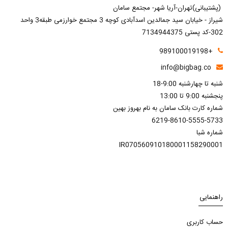
(پشتیبانی)تهران-آریا شهر- مجتمع سامان
شیراز - خیابان سید جمالدین اسدآبادی کوچه 3 مجتمع خوارزمی طبقه3 واحد
302-کد پستی 7134944375
+989100019198
info@bigbag.co
شنبه تا چهارشنبه 9:00-18
پنجشنبه 9:00 تا 13:00
شماره کارت بانک سامان به نام بهروز بهین
6219-8610-5555-5733
شماره شبا
IR070560910180001158290001
راهنمایی
حساب کاربری