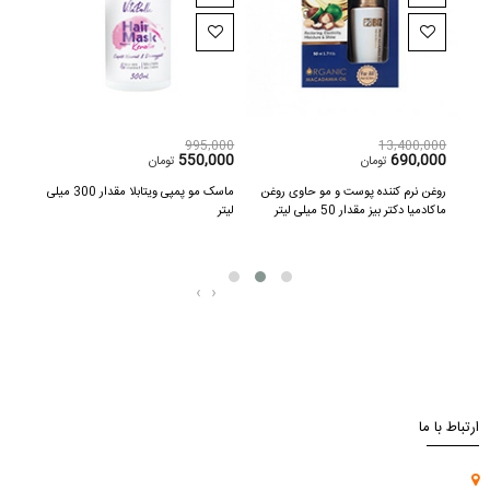
,000
995,000
13,400,000
000
550,000
690,000
تومان
تومان
چری کوین مقدار 40
روغن نرم کننده پوست و مو حاوی روغن
ماسک مو پمپی ویتابلا مقدار 300 میلی
سرم ت
ماکادمیا دکتر بیز مقدار 50 میلی لیتر
لیتر
دکتر بیز م
‹
›
ارتباط با ما