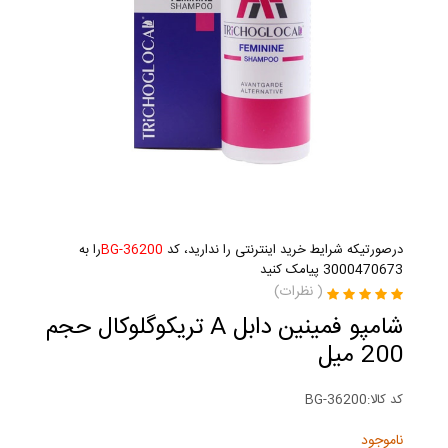
درصورتیکه شرایط خرید اینترنتی را ندارید، کد
BG-36200
را به
3000470673 پیامک کنید
(
نظرات)
شامپو فمینین دابل A تریکوگلوکال حجم
200 میل
کد کالا:
BG-36200
ناموجود