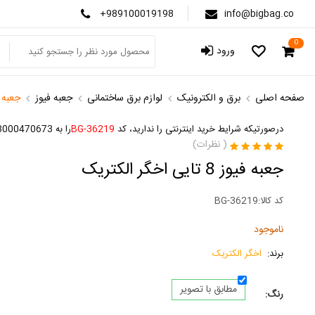
+989100019198
info@bigbag.co
0
ورود
صفحه اصلی
برق و الکترونیک
لوازم برق ساختمانی
جعبه فیوز
جعبه فیوز 8 تای
درصورتیکه شرایط خرید اینترنتی را ندارید، کد
BG-36219
را به 3000470673 پیامک کنید
(
نظرات)
جعبه فیوز 8 تایی اخگر الکتریک
کد کالا:
BG-36219
ناموجود
برند:
اخگر الکتریک
مطابق با تصویر
رنگ: