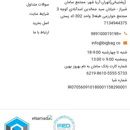
(پشتیبانی)تهران-آریا شهر- مجتمع سامان
سوالات متداول
شیراز - خیابان سید جمالدین اسدآبادی کوچه 3
شرایط سایت
مجتمع خوارزمی طبقه3 واحد 302-کد پستی
7134944375
اصل بخرید
ارتباط با ما
+989100019198
info@bigbag.co
شنبه تا چهارشنبه 9:00-18
پنجشنبه 9:00 تا 13:00
شماره کارت بانک سامان به نام بهروز بهین
6219-8610-5555-5733
شماره شبا
IR070560910180001158290001