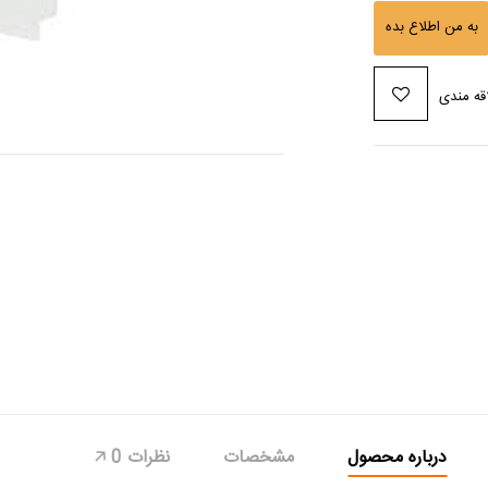
به من اطلاع بده
قه مندی
درباره محصول
مشخصات
نظرات
0
🡥