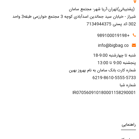
(پشتیبانی)تهران-آریا شهر- مجتمع سامان
شیراز - خیابان سید جمالدین اسدآبادی کوچه 3 مجتمع خوارزمی طبقه3 واحد
302-کد پستی 7134944375
+989100019198
info@bigbag.co
شنبه تا چهارشنبه 9:00-18
پنجشنبه 9:00 تا 13:00
شماره کارت بانک سامان به نام بهروز بهین
6219-8610-5555-5733
شماره شبا
IR070560910180001158290001
راهنمایی