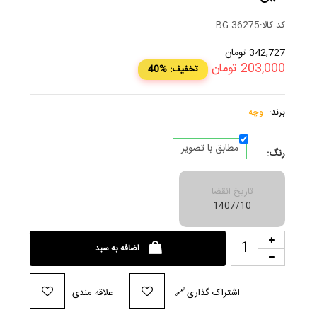
کد کالا:
BG-36275
342,727
تومان
203,000
تومان
40% :تخفیف
برند:
وچه
مطابق با تصویر
رنگ:
تاریخ انقضا
1407/10
اضافه به سبد
اشتراک گذاری
🔗
علاقه مندی