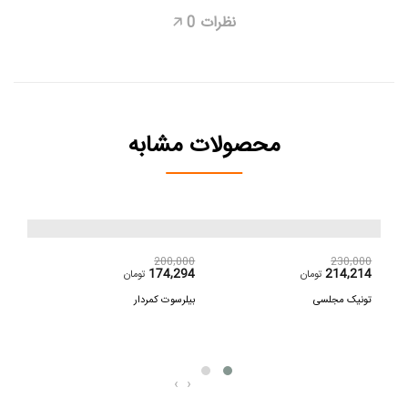
نظرات
0
🡥
محصولات مشابه
,000
200,000
230,000
108
174,294
214,214
تومان
تومان
تونیک مجلسی
بیلرسوت کمردار
سارا
‹
›