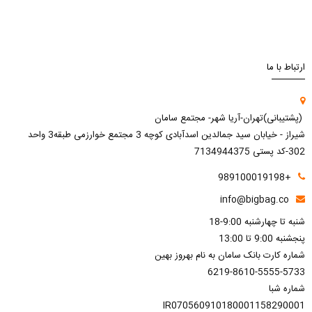
ارتباط با ما
(پشتیبانی)تهران-آریا شهر- مجتمع سامان
شیراز - خیابان سید جمالدین اسدآبادی کوچه 3 مجتمع خوارزمی طبقه3 واحد
302-کد پستی 7134944375
+989100019198
info@bigbag.co
شنبه تا چهارشنبه 9:00-18
پنجشنبه 9:00 تا 13:00
شماره کارت بانک سامان به نام بهروز بهین
6219-8610-5555-5733
شماره شبا
IR070560910180001158290001