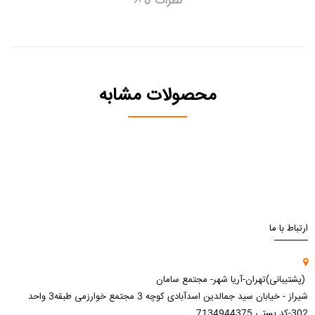
نظرات
0
🡥
محصولات مشابه
ارتباط با ما
(پشتیبانی)تهران-آریا شهر- مجتمع سامان
شیراز - خیابان سید جمالدین اسدآبادی کوچه 3 مجتمع خوارزمی طبقه3 واحد
302-کد پستی 7134944375