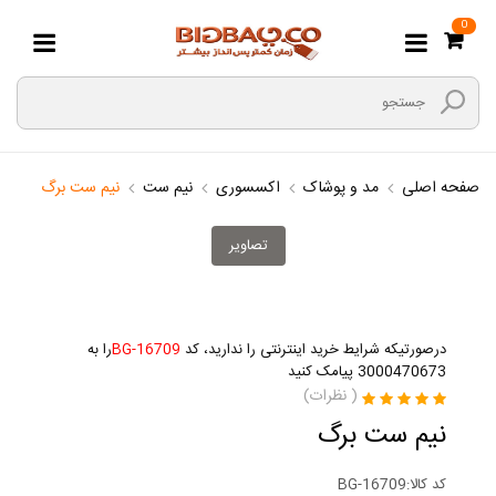
0
صفحه اصلی
مد و پوشاک
اکسسوری
نیم ست
نیم ست برگ
تصاویر
درصورتیکه شرایط خرید اینترنتی را ندارید، کد
BG-16709
را به
3000470673 پیامک کنید
(
نظرات)
نیم ست برگ
کد کالا:
BG-16709