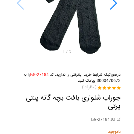
1
/
5
درصورتیکه شرایط خرید اینترنتی را ندارید، کد
BG-27184
را به
3000470673 پیامک کنید
(
نظرات)
جوراب شلواری بافت بچه گانه پنتی
پرتی
کد کالا:
BG-27184
ناموجود