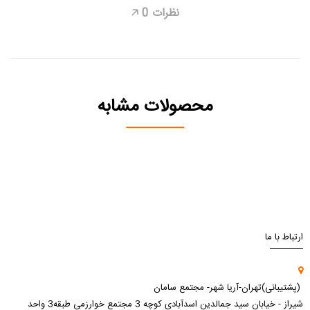
نظرات
0
🡥
محصولات مشابه
ارتباط با ما
(پشتیبانی)تهران-آریا شهر- مجتمع سامان
شیراز - خیابان سید جمالدین اسدآبادی کوچه 3 مجتمع خوارزمی طبقه3 واحد