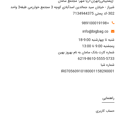
(پشتیبانی)تهران-آریا شهر- مجتمع سامان
شیراز - خیابان سید جمالدین اسدآبادی کوچه 3 مجتمع خوارزمی طبقه3 واحد
302-کد پستی 7134944375
+989100019198
info@bigbag.co
شنبه تا چهارشنبه 9:00-18
پنجشنبه 9:00 تا 13:00
شماره کارت بانک سامان به نام بهروز بهین
6219-8610-5555-5733
شماره شبا
IR070560910180001158290001
راهنمایی
حساب کاربری