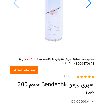
1
/
3
درصورتیکه شرایط خرید اینترنتی را ندارید، کد
BG-36306
را به
3000470673 پیامک کنید
ثبت تلفنی سفارش
(
نظرات)
اسپری روغن Bendechk حجم 300
میل
کد کالا:
BG-36306