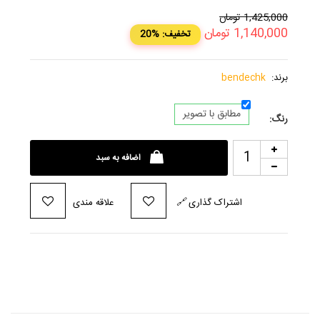
1,425,000
تومان
1,140,000
تومان
20% :تخفیف
برند:
bendechk
مطابق با تصویر
رنگ:
اضافه به سبد
اشتراک گذاری
🔗
علاقه مندی