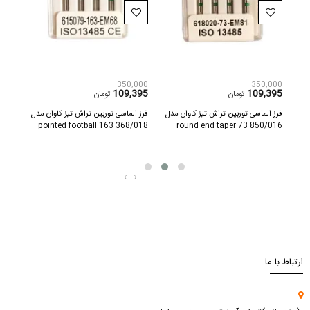
,000
350,000
350,000
619
109,395
109,395
تومان
تومان
مدل
فرز الماسی توربین تراش تیز کاوان مدل
فرز الماسی توربین تراش تیز کاوان مدل
اره ی
pointed football 163-368/018
850/016-73 round end taper
(مخروطی ته گرد)
(فوتبالی نقطه ای)
‹
›
ارتباط با ما