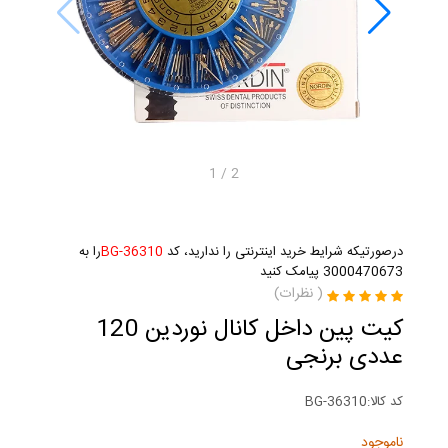
1
/
2
درصورتیکه شرایط خرید اینترنتی را ندارید، کد
BG-36310
را به
3000470673 پیامک کنید
(
نظرات)
کیت پین داخل کانال نوردین 120
عددی برنجی
کد کالا:
BG-36310
ناموجود