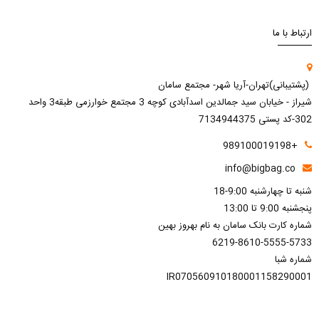
ارتباط با ما
(پشتیبانی)تهران-آریا شهر- مجتمع سامان
شیراز - خیابان سید جمالدین اسدآبادی کوچه 3 مجتمع خوارزمی طبقه3 واحد
302-کد پستی 7134944375
+989100019198
info@bigbag.co
شنبه تا چهارشنبه 9:00-18
پنجشنبه 9:00 تا 13:00
شماره کارت بانک سامان به نام بهروز بهین
6219-8610-5555-5733
شماره شبا
IR070560910180001158290001