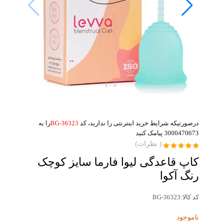
1
/
5
درصورتیکه شرایط خرید اینترنتی را ندارید، کد
BG-36323
را به
3000470673 پیامک کنید
(
نظرات)
کاپ قاعدگی لیوا فارما سایز کوچک
رنگ آکوا
کد کالا:
BG-36323
ناموجود