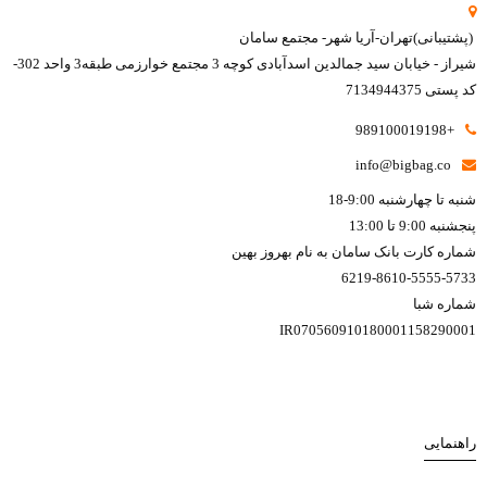
(پشتیبانی)تهران-آریا شهر- مجتمع سامان
شیراز - خیابان سید جمالدین اسدآبادی کوچه 3 مجتمع خوارزمی طبقه3 واحد 302-
کد پستی 7134944375
+989100019198
info@bigbag.co
شنبه تا چهارشنبه 9:00-18
پنجشنبه 9:00 تا 13:00
شماره کارت بانک سامان به نام بهروز بهین
6219-8610-5555-5733
شماره شبا
IR070560910180001158290001
راهنمایی