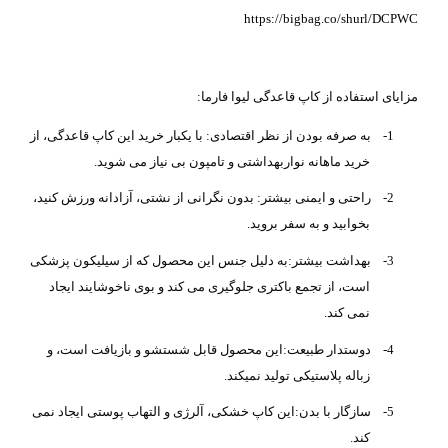
https://bigbag.co/shurl/DCPWC
مزایای استفاده از کاپ قاعدگی لیوا فارما:
1-
به صرفه بودن از نظر اقتصادی: با یکبار خرید این کاپ قاعدگی، از
خرید ماهانه نواربهداشتی و تامپون بی نیاز می شوید.
2-
راحتی و ایمنی بیشتر: بدون نگرانی از نشتی، آزادانه ورزش کنید،
بخوابید و به سفر بروید.
3-
بهداشت بیشتر:به دلیل جنس این محصول که از سیلیکون پزشکی
است، از تجمع باکتری جلوگیری می کند و بوی ناخوشایند ایجاد
نمی کند.
4-
دوستدار طبیعت:این محصول قابل شستشو و بازیافت است، و
زباله پلاستیکی تولید نمیکند.
5-
سازگار با بدن:این کاپ خشکی، آلرژی و التهاب پوستی ایجاد نمی
کند.