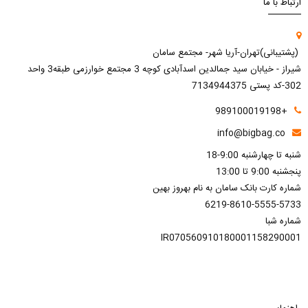
ارتباط با ما
(پشتیبانی)تهران-آریا شهر- مجتمع سامان
شیراز - خیابان سید جمالدین اسدآبادی کوچه 3 مجتمع خوارزمی طبقه3 واحد
302-کد پستی 7134944375
+989100019198
info@bigbag.co
شنبه تا چهارشنبه 9:00-18
پنجشنبه 9:00 تا 13:00
شماره کارت بانک سامان به نام بهروز بهین
6219-8610-5555-5733
شماره شبا
IR070560910180001158290001