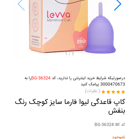
1
/
5
درصورتیکه شرایط خرید اینترنتی را ندارید، کد
BG-36324
را به
3000470673 پیامک کنید
(
نظرات)
کاپ قاعدگی لیوا فارما سایز کوچک رنگ
بنفش
کد کالا:
BG-36324
ناموجود