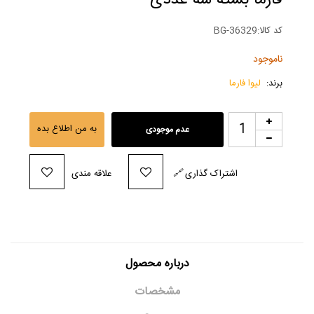
فارما بسته سه عددی
کد کالا:
BG-36329
ناموجود
برند:
لیوا فارما
به من اطلاع بده
عدم موجودی
اشتراک گذاری
🔗
علاقه مندی
درباره محصول
مشخصات