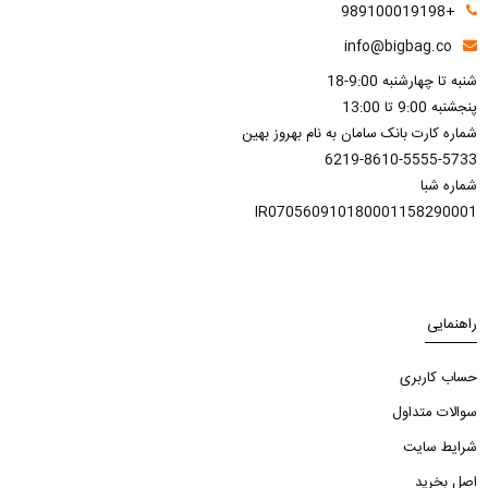
+989100019198
info@bigbag.co
شنبه تا چهارشنبه 9:00-18
پنجشنبه 9:00 تا 13:00
شماره کارت بانک سامان به نام بهروز بهین
6219-8610-5555-5733
شماره شبا
IR070560910180001158290001
راهنمایی
حساب کاربری
سوالات متداول
شرایط سایت
اصل بخرید