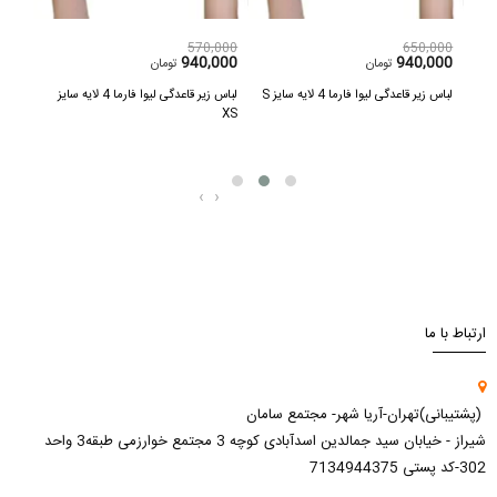
,000
570,000
650,000
600
940,000
940,000
تومان
تومان
یه سایز
لباس زیر قاعدگی لیوا فارما 4 لایه سایز S
لباس زیر قاعدگی لیوا فارما 4 لایه سایز
پد گر
XS
بسته
‹
›
ارتباط با ما
(پشتیبانی)تهران-آریا شهر- مجتمع سامان
شیراز - خیابان سید جمالدین اسدآبادی کوچه 3 مجتمع خوارزمی طبقه3 واحد
302-کد پستی 7134944375