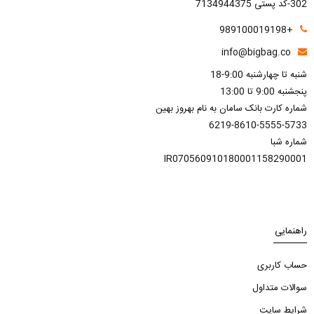
302-کد پستی 7134944375
+989100019198
info@bigbag.co
شنبه تا چهارشنبه 9:00-18
پنجشنبه 9:00 تا 13:00
شماره کارت بانک سامان به نام بهروز بهین
6219-8610-5555-5733
شماره شبا
IR070560910180001158290001
راهنمایی
حساب کاربری
سوالات متداول
شرایط سایت