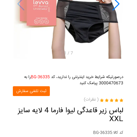
1
/
7
درصورتیکه شرایط خرید اینترنتی را ندارید، کد
BG-36335
را به
3000470673 پیامک کنید
ثبت تلفنی سفارش
(
نظرات)
لباس زیر قاعدگی لیوا فارما 4 لایه سایز
XXL
کد کالا:
BG-36335