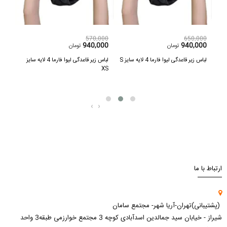
,000
570,000
650,000
600
940,000
940,000
تومان
تومان
یه سایز
لباس زیر قاعدگی لیوا فارما 4 لایه سایز S
لباس زیر قاعدگی لیوا فارما 4 لایه سایز
پد گر
XS
بسته
‹
›
ارتباط با ما
(پشتیبانی)تهران-آریا شهر- مجتمع سامان
شیراز - خیابان سید جمالدین اسدآبادی کوچه 3 مجتمع خوارزمی طبقه3 واحد